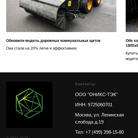
Обновили модель дорожных коммунальных щеток
Обе х
1800х
Они стали на 20% легче и эффективнее
Купить
водите
Контакты:
ООО "ОНИКС-ТЭК"
ИНН: 9725060701
Москва, ул. Ленинская
слобода д.19
Тел
:
+7 (499) 398-15-80