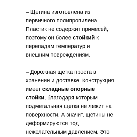
HYDREMA
HYUNDAI
– Щетина изготовлена из
JCB
первичного полипропилена.
JOHN DEERE
Пластик не содержит примесей,
KOMATSU
поэтому он более
стойкий
к
KRAMER
перепадам температур и
KUBOTA
внешним повреждениям.
LIUGONG
MANITOU
– Дорожная щетка проста в
MECALAC
хранении и доставке. Конструкция
MITSUBER
имеет
складные опорные
MST
стойки
, благодаря которым
NEW HOLLAND
подметальная щетка не лежит на
POLAR WOLVERINE
поверхности. А значит, щетины не
POWERPLUS
деформируются под
SDLG
нежелательным давлением. Это