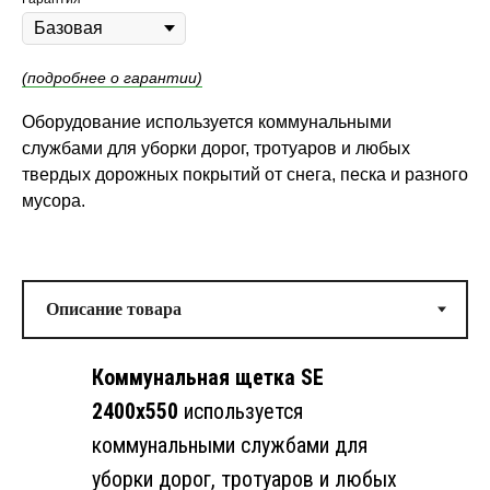
(подробнее о гарантии)
Оборудование используется коммунальными
службами для уборки дорог, тротуаров и любых
твердых дорожных покрытий от снега, песка и разного
мусора.
Коммунальная щетка SE
Навесное оборудование подходит
на экскаваторы-погрузчики марок:
2400х550
используется
коммунальными службами для
ANT
уборки дорог, тротуаров и любых
AVANT