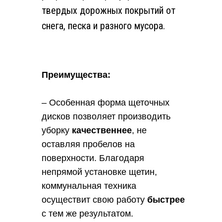
твердых дорожных покрытий от
BOBCAT
снега, песка и разного мусора.
BOULDER
CASE
CATERPILLAR
CHANGLIN
Преимущества:
CUKUROVA
DRESSTA
– Особенная форма щеточных
EUROCOMACH
дисков позволяет производить
FIAT KOBELCO
уборку
качественнее
, не
FIAT-HITACHI
оставляя пробелов на
FORWAY
поверхности. Благодаря
FOTON LOVOL
непрямой установке щетин,
GEHL
коммунальная техника
HAULOTTE
осуществит свою работу
быстрее
HIDROMEK
с тем же результатом.
HITACHI