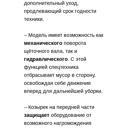
TARSUS
дополнительный уход,
TEREX
продлевающий срок годности
UMG
техники.
VENIERI
VOLVO
– Модель имеет возможность как
XCMG
механического
поворота
XGMA
щёточного вала, так и
YANMAR
гидравлического
. С этой
ЕЛАЗ
функцией спецтехника
ЧЕТРА
отбрасывает мусор в сторону,
ЧЛМЗ
освобождая себе движение
АМКОДОР
вперед для дальнейшей уборки.
– Козырек на передней части
защищает
оборудование от
возможного нагромождения